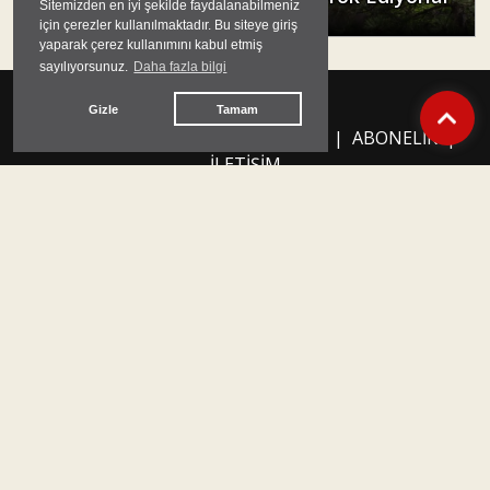
Aykut Alyanak
ANASAYFA
|
CANLI YAYIN
|
ARŞİV
|
ABONELİK
|
İLETİŞİM
Neden Solfasol?
Yeni bir Ankara sabahı için bir
araya geldik. Derdimiz bir gazete
çıkarmak. Adımız “Solfasol”; hem
Ankara’ya ait, hem de inadına sol
olduğumuz için. İddiamız
“Ankara’nın gayriresmi gazetesi”
olmak. Taşra muhafazakarlığının
korkak ve baskıcı dünyasına
sıkışmayı reddediyoruz. Ankara’nın
sahip olduğu birikimi derleyip,