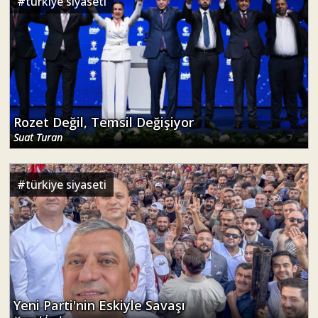
#
türkiye siyaseti
Rozet Değil, Temsil Değişiyor
Suat Turan
#
türkiye siyaseti
Yeni Parti'nin Eskiyle Savaşı