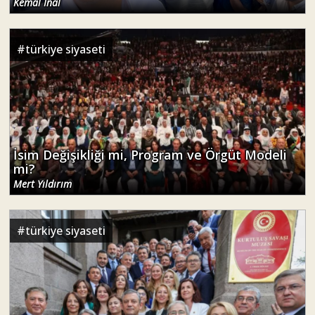
Kemal İnal
#
türkiye siyaseti
İsim Değişikliği mi, Program ve Örgüt Modeli
mi?
Mert Yıldırım
#
türkiye siyaseti