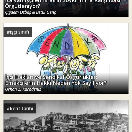
İtalyan İşçileri İsrail’in Soykırımına Karşı Nasıl
Örgütleniyor?
Çiğdem Özbaş & Betül Genç
#
işçi sınıfı
İşçi Hakları ve Sendikal Özgürlükler:
Emekçilerin Hakkı Neden Yok Sayılıyor?
Orhan Z. Karadeniz
#
kent tarihi