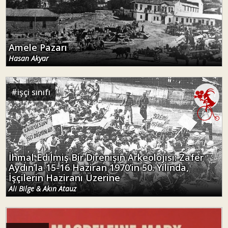
Amele Pazarı
Hasan Akyar
#
işçi sınıfı
İhmal Edilmiş Bir Direnişin Arkeolojisi: Zafer
Aydın’la 15-16 Haziran 1970’in 50. Yılında,
İşçilerin Haziranı Üzerine
Ali Bilge & Akın Atauz