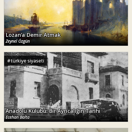
Lozan’a Demir Atmak
Zeynel Özgün
#
türkiye siyaseti
Anadolu Kulübü: Bir Ayrıcalığın Tarihi
Ecehan Balta