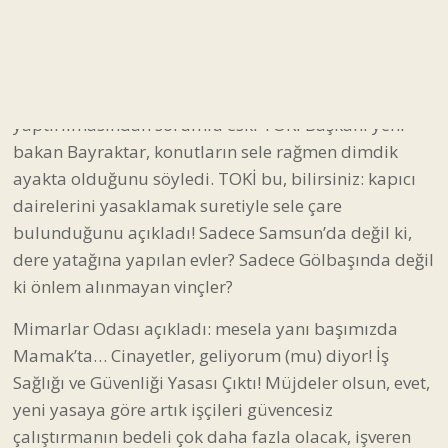
TOKİ konutlarında kapıcılık yapan Kenan Yazıcı 40
yaşındaydı, 9 yaşındaki oğlu Bedirhan ve 16
yaşındaki Mücahit babasıyla aynı kaderi paylaştı. 12
kişinin ölümü sonrası bu konutların
yaptırılmasından sorumlu eski TOKİ Başkanı yeni
bakan Bayraktar, konutların sele rağmen dimdik
ayakta olduğunu söyledi. TOKİ bu, bilirsiniz: kapıcı
dairelerini yasaklamak suretiyle sele çare
bulunduğunu açıkladı! Sadece Samsun’da değil ki,
dere yatağına yapılan evler? Sadece Gölbaşında değil
ki önlem alınmayan vinçler?
Mimarlar Odası açıkladı: mesela yanı başımızda
Mamak’ta… Cinayetler, geliyorum (mu) diyor! İş
Sağlığı ve Güvenliği Yasası Çıktı! Müjdeler olsun, evet,
yeni yasaya göre artık işçileri güvencesiz
çalıştırmanın bedeli çok daha fazla olacak, işveren