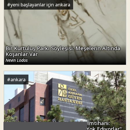
#
yeni başlayanlar için ankara
Bir Kurtuluş Parkı Söyleşisi: Meşelerin Altında
Koşanlar Var
Nevin Lodos
#
ankara
Ayrancı'nın Güven Hastanesi ile İmtihanı:
"Yaşam Alanlarımızı Adım Adım Yok Ediyorlar"