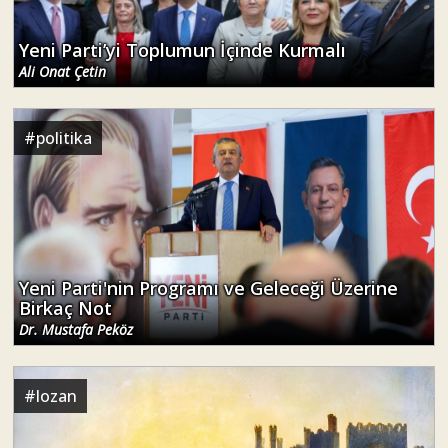
Yeni Parti’yi Toplumun İçinde Kurmalı
Ali Onat Çetin
#
politika
Yeni Parti'nin Programı ve Geleceği Üzerine
Birkaç Not
Dr. Mustafa Peköz
#
lozan