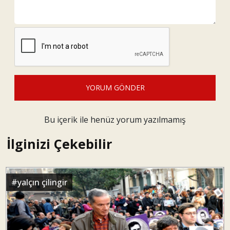
YORUM GÖNDER
Bu içerik ile henüz yorum yazılmamış
İlginizi Çekebilir
#
yalçın çilingir
BEN BİR İNSANIM : Kardeşim Oşin - Ahparig
Yalçın