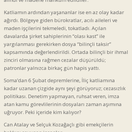
maden işçilerini tekmeledi, tokatladı. Açılan
davalarda şirket sahiplerinin “olası kast” ile
yargılanması gerekirken dosya “bilinçli taksir”
kapsamında değerlendirildi. Ortada bilinçli bir ihmal
zinciri olmasına rağmen cezalar düşürüldü;
patronlar yalnızca birkaç gün hapis yattı.
Soma’dan 6 Şubat depremlerine, İliç katliamına
kadar uzanan çizgide aynı şeyi görüyoruz; cezasızlık
politikası. Denetim yapmayan, ruhsat veren, imza
atan kamu görevlilerinin dosyaları zaman aşımına
uğruyor. Peki içeride kim kalıyor?
Can Atalay ve Selçuk Kozağaçlı gibi emekçilerin
hakkını savunan insanlar.
Bugün milyonlar açlık sınırında yaşamaya çalışırken,
ülkeyi yönetenlerin maden şirketleriyle kurduğu