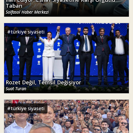
#
türkiye siyaseti
Rozet Değil, Temsil Değişiyor
Suat Turan
#
türkiye siyaseti
Yeni Parti'nin Eskiyle Savaşı