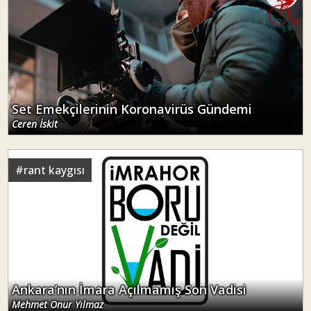
Set Emekçilerinin Koronavirüs Gündemi
Ceren İskit
#
rant kaygısı
Ankara’nın İmara Açılmamış Son Vadisi
Mehmet Onur Yılmaz
#
karantina