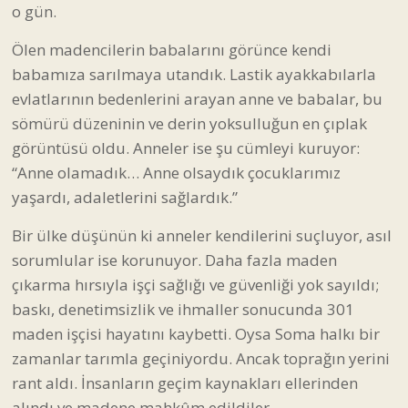
evlatlarının bedenlerini arayan anne ve babalar, bu
sömürü düzeninin ve derin yoksulluğun en çıplak
görüntüsü oldu. Anneler ise şu cümleyi kuruyor:
“Anne olamadık… Anne olsaydık çocuklarımız
yaşardı, adaletlerini sağlardık.”
Bir ülke düşünün ki anneler kendilerini suçluyor, asıl
sorumlular ise korunuyor. Daha fazla maden
çıkarma hırsıyla işçi sağlığı ve güvenliği yok sayıldı;
baskı, denetimsizlik ve ihmaller sonucunda 301
maden işçisi hayatını kaybetti. Oysa Soma halkı bir
zamanlar tarımla geçiniyordu. Ancak toprağın yerini
rant aldı. İnsanların geçim kaynakları ellerinden
alındı ve madene mahkûm edildiler.
Katliamın ardından yaşananlar ise en az olay kadar
ağırdı. Bölgeye giden bürokratlar, acılı aileleri ve