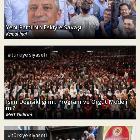
Kemal İnal
#
türkiye siyaseti
İsim Değişikliği mi, Program ve Örgüt Modeli
mi?
Mert Yıldırım
#
türkiye siyaseti