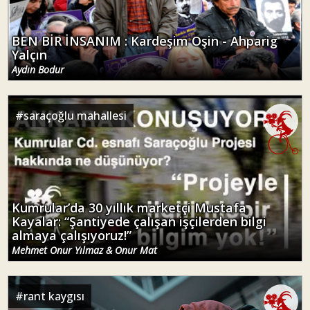
Aydın Bodur
#
saraçoğlu mahallesi
Kumrular’da 30 yıllık marketçi Mustafa
Kayalar: “Şantiyede çalışan işçilerden bilgi
almaya çalışıyoruz!”
Mehmet Onur Yılmaz & Onur Mat
#
rant kaygısı