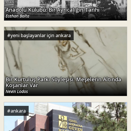
#
yeni başlayanlar için ankara
Bir Kurtuluş Parkı Söyleşisi: Meşelerin Altında
Koşanlar Var
Nevin Lodos
#
ankara
Ayrancı'nın Güven Hastanesi ile İmtihanı: