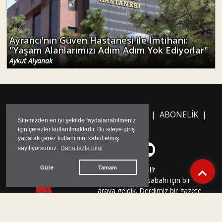
"Yaşam Alanlarımızı Adım Adım Yok Ediyorlar"
Aykut Alyanak
ANASAYFA
|
CANLI YAYIN
|
ARŞİV
|
ABONELİK
|
İLETİŞİM
Neden Solfasol?
Yeni bir Ankara sabahı için bir
araya geldik. Derdimiz bir gazete
çıkarmak. Adımız “Solfasol”; hem
Ankara’ya ait, hem de inadına sol
olduğumuz için. İddiamız
“Ankara’nın gayriresmi gazetesi”
olmak. Taşra muhafazakarlığının
korkak ve baskıcı dünyasına
sıkışmayı reddediyoruz. Ankara’nın