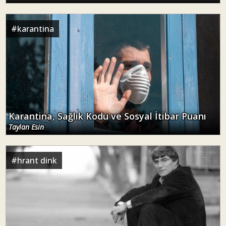
Karantina, Sağlık Kodu ve Sosyal İtibar Puanı
Taylan Esin
#
hrant dink
Gelin Hrant Dink Olalım!*