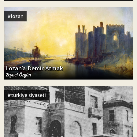
Lozan’a Demir Atmak
Zeynel Özgün
#
türkiye siyaseti
Anadolu Kulübü: Bir Ayrıcalığın Tarihi
Ecehan Balta