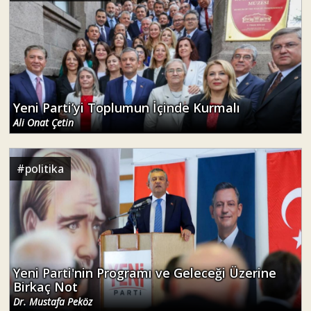
Yeni Parti’yi Toplumun İçinde Kurmalı
Ali Onat Çetin
#
politika
Yeni Parti'nin Programı ve Geleceği Üzerine
Birkaç Not
Dr. Mustafa Peköz
#
lozan