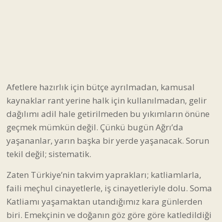
Ve bütün bunlar sürerken gerçekten eşit ve adil bir
yaşamdan söz edebilir miyiz?
Afetlere hazırlık için bütçe ayrılmadan, kamusal
kaynaklar rant yerine halk için kullanılmadan, gelir
dağılımı adil hale getirilmeden bu yıkımların önüne
geçmek mümkün değil. Çünkü bugün Ağrı’da
yaşananlar, yarın başka bir yerde yaşanacak. Sorun
tekil değil; sistematik.
Zaten Türkiye’nin takvim yaprakları; katliamlarla,
faili meçhul cinayetlerle, iş cinayetleriyle dolu. Soma
Katliamı yaşamaktan utandığımız kara günlerden
biri. Emekçinin ve doğanın göz göre göre katledildiği
o gün.
Ölen madencilerin babalarını görünce kendi
babamıza sarılmaya utandık. Lastik ayakkabılarla