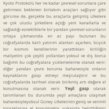
Kyoto Protokolü her ne kadar çevresel sorunlara çare
getirmesi beklenen birtakım araçları sağlıyor gibi
görünse de, gerçekte bu araçlarla gelişmiş ülkelere
ve çok uluslu şirketlere açtığı yeni kanallarla ve
sağladığı esnekliklerle bir yandan çevresel sorunların
ortaya çıkmasında en az payı bulunan bu
coğrafyalarda karlı yatırım alanları açarken, büyük
bir kısmını kendilerinin yarattıkları kirliliğin
maliyetini çok çeşitli yollardan yoksul ve dış borca
bağımlı bu coğrafyalara yüklemelerine olanak verir;
diğer yandan çevre koruma bahanesiyle onların
kaynaklarını gasp etmeyi meşrulaştırır ve bu
coğrafyalarda tarihsel olarak birikmiş artı değere el
konulmasına olanak verir.
Yeşil gasp
olarak
tanımlanan bu durumda yeşil amaçlara ulaşmak
bahanesiyleyoksul Güney ülkelerinin geniş ve verimli
topraklarına el konulmakta; yukarıda belirttiğimiz