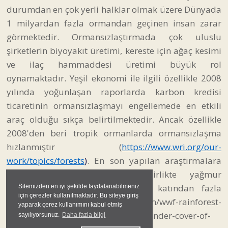
durumdan en çok yerli halklar olmak üzere Dünyada
1 milyardan fazla ormandan geçinen insan zarar
görmektedir. Ormansızlaştırmada çok uluslu
şirketlerin biyoyakıt üretimi, kereste için ağaç kesimi
ve ilaç hammaddesi üretimi büyük rol
oynamaktadır. Yeşil ekonomi ile ilgili özellikle 2008
yılında yoğunlaşan raporlarda karbon kredisi
ticaretinin ormansızlaşmayı engellemede en etkili
araç olduğu sıkça belirtilmektedir. Ancak özellikle
2008'den beri tropik ormanlarda ormansızlaşma
hızlanmıştır (
https://www.wri.org/our-
work/topics/forests
)
. En son yapılan araştırmalara
göre korona pandemisiyle birlikte yağmur
ormanlarının yokedilme hızı iki katından fazla
Sitemizden en iyi şekilde faydalanabilmeniz
için çerezler kullanılmaktadır. Bu siteye giriş
artmıştır (https://www.dw.com/en/wwf-rainforest-
yaparak çerez kullanımını kabul etmiş
deforestation-more-than-doubled-under-cover-of-
sayılıyorsunuz.
Daha fazla bilgi