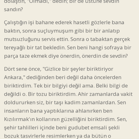
dolaştın, "Olmadı," dedin; bir de üstüne sevdin
sandın?
Çalıştığın işi bahane ederek hasetli gözlerle bana
baktın, sonra suçluymuşum gibi bir bir anlatıp
mutsuzluğunu servis ettin. Sonra o tabaktan gerçek
tereyağlı bir tat bekledin. Sen beni hangi sofraya bir
parça taze ekmek diye önerdin, önerdin de sevdin?
Dört sene önce, "Gizlice bir şeyler biriktiriyor
Ankara," dediğinden beri değil daha öncelerden
biriktirdim. Tek bir bilgiyi değil ama. Belki bilgi de
değildi o. Bir tozu biriktirdim. Ahir zamanlarda vakit
doldururken siz, bir taşı kadim zamanlardan. Sen
insanların bana yaptıklarına ahlanırken ben
Kızılırmak'ın kollarının güzelliğini biriktirdim. Sen,
şehir tahlilleri içinde beni gudubet emsali şekli
bozuk tasvirlerle resimlerken ya da bütün o