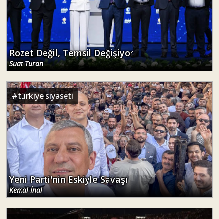
Rozet Değil, Temsil Değişiyor
Suat Turan
#
türkiye siyaseti
Yeni Parti'nin Eskiyle Savaşı
Kemal İnal