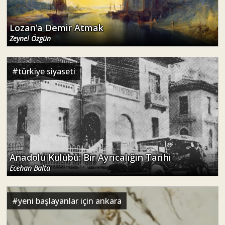
Lozan’a Demir Atmak
Zeynel Özgün
#
türkiye siyaseti
Anadolu Kulübü: Bir Ayrıcalığın Tarihi
Ecehan Balta
#
yeni başlayanlar için ankara