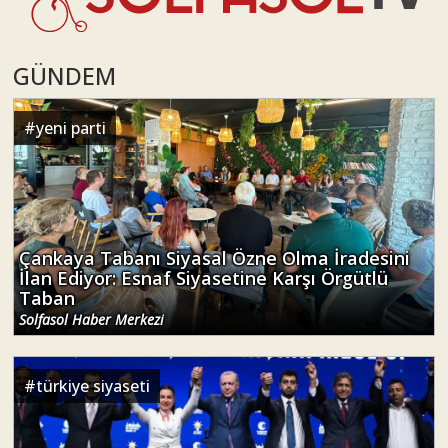
GÜNDEM
#
yeni parti
Çankaya Tabanı Siyasal Özne Olma İradesini
İlan Ediyor: Esnaf Siyasetine Karşı Örgütlü
Taban
Solfasol Haber Merkezi
#
türkiye siyaseti