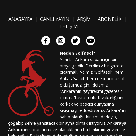
ANASAYFA
|
CANLI YAYIN
|
ARŞİV
|
ABONELİK
|
İLETİŞİM
Neden Solfasol?
Yeni bir Ankara sabahı için bir
araya geldik. Derdimiz bir gazete
çıkarmak. Adımız “Solfasol”; hem
Ankara’ya ait, hem de inadına sol
olduğumuz için. İddiamız
“Ankara’nın gayriresmi gazetesi”
olmak. Taşra muhafazakarlığının
korkak ve baskıcı dünyasına
sıkışmayı reddediyoruz. Ankara’nın
sahip olduğu birikimi derleyip,
çoğaltıp şehre yansıtacak bir ayna olmak istiyoruz. Ankara’ya,
Ankara’nın sorunlarına ve olanaklarına bu birikimin gözleri ile
bakacağız. Bu birikime dokunduğumuzda ortaya çıkacağını