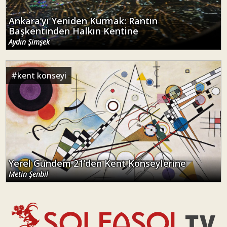
Ankara’yı Yeniden Kurmak: Rantın
Başkentinden Halkın Kentine
Aydın Şimşek
#
kent konseyi
Yerel Gündem 21’den Kent Konseylerine
Metin Şenbil