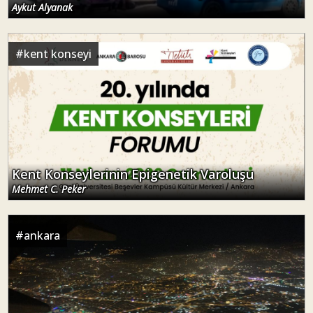
Aykut Alyanak
#
kent konseyi
Kent Konseylerinin Epigenetik Varoluşu
Mehmet C. Peker
#
ankara