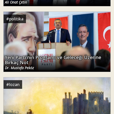
Ali Onat Çetin
#
politika
Yeni Parti'nin Programı ve Geleceği Üzerine
Birkaç Not
Dr. Mustafa Peköz
#
lozan