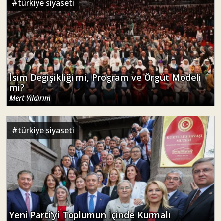
#
türkiye siyaseti
İsim Değişikliği mi, Program ve Örgüt Modeli
mi?
Mert Yıldırım
#
türkiye siyaseti
Yeni Parti’yi Toplumun İçinde Kurmalı