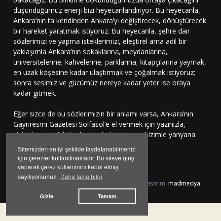
düşündüğümüz enerji bizi heyecanlandırıyor. Bu heyecanla,
Ankara’nın ta kendinden Ankara’yı değiştirecek, dönüştürecek
bir hareket yaratmak istiyoruz. Bu heyecanla, şehre dair
sözlerimizi ve yapma isteklerimizi, eleştirel ama adil bir
yaklaşımla Ankara’nın sokaklarına, meydanlarına,
üniversitelerine, kahvelerine, parklarına, kitapçılarına yaymak,
en uzak köşesine kadar ulaştırmak ve çoğalmak istiyoruz;
sonra sesimiz ve gücümüz nereye kadar yeter ise oraya
kadar gitmek.
Eğer sizce de bu sözlerimizin bir anlamı varsa, Ankara’nın
Gayriresmi Gazetesi Solfasol’e el vermek için yazınızla,
çizinizle, sesinizle bu harekete katılmaya, bizimle yanyana
durmaya davetlisiniz.
Sitemizden en iyi şekilde faydalanabilmeniz
için çerezler kullanılmaktadır. Bu siteye giriş
yaparak çerez kullanımını kabul etmiş
sayılıyorsunuz.
Daha fazla bilgi
Solfasol.tv © 2024 Her hakkı Saklıdır | yazılım&tasarım:
madmedya
Gizle
Tamam