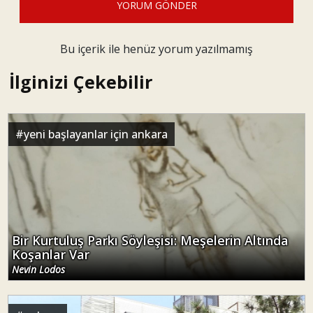
YORUM GÖNDER
Bu içerik ile henüz yorum yazılmamış
İlginizi Çekebilir
#
yeni başlayanlar için ankara
Bir Kurtuluş Parkı Söyleşisi: Meşelerin Altında
Koşanlar Var
Nevin Lodos