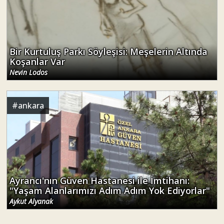
Bir Kurtuluş Parkı Söyleşisi: Meşelerin Altında
Koşanlar Var
Nevin Lodos
#
ankara
Ayrancı'nın Güven Hastanesi ile İmtihanı:
"Yaşam Alanlarımızı Adım Adım Yok Ediyorlar"
Aykut Alyanak