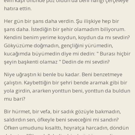
evin kapı önünde poz oldun da beni hangi çerçeveye
hatıra ettin.
Her gün bir şans daha verdin. Şu ilişkiye hep bir
şans daha. İstediğin bir şehir olamadım biliyorum.
Kendini benim yerime koydun, koydun da mı sevdin?
Gökyüzüme doğmadın, gençliğini yürümedin,
kucağımda büyümedin diye mi dedin: " Burası hiçbir
şeyin başkenti olamaz " Dedin de mi sevdin?
Niye uğraştın ki benle bu kadar. Beni benzetmeye
çalıştın. Kaybettiğin bir şehri bende aramak gibi bir
yola girdin, ararken yonttun beni, yonttun da buldun
mu bari?
Bir hürmet, bir vefa, bir sadık gözüyle bakmadın,
saldırdın sen, öfkeyle beni seveceğini mi sandın?
Öfken umudunu kısalttı, hoyratça harcadın, döndün