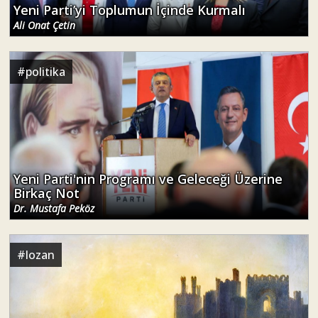
Yeni Parti’yi Toplumun İçinde Kurmalı
Ali Onat Çetin
#
politika
Yeni Parti'nin Programı ve Geleceği Üzerine
Birkaç Not
Dr. Mustafa Peköz
#
lozan