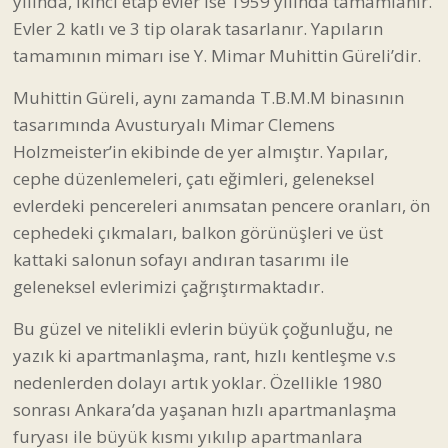
yılında, İkinci etap evler ise 1959 yılında tamamlanır.
Evler 2 katlı ve 3 tip olarak tasarlanır. Yapıların
tamamının mimarı ise Y. Mimar Muhittin Güreli’dir.
Muhittin Güreli, aynı zamanda T.B.M.M binasının
tasarımında Avusturyalı Mimar Clemens
Holzmeister’in ekibinde de yer almıştır. Yapılar,
cephe düzenlemeleri, çatı eğimleri, geleneksel
evlerdeki pencereleri anımsatan pencere oranları, ön
cephedeki çıkmaları, balkon görünüşleri ve üst
kattaki salonun sofayı andıran tasarımı ile
geleneksel evlerimizi çağrıştırmaktadır.
Bu güzel ve nitelikli evlerin büyük çoğunluğu, ne
yazık ki apartmanlaşma, rant, hızlı kentleşme v.s
nedenlerden dolayı artık yoklar. Özellikle 1980
sonrası Ankara’da yaşanan hızlı apartmanlaşma
furyası ile büyük kısmı yıkılıp apartmanlara