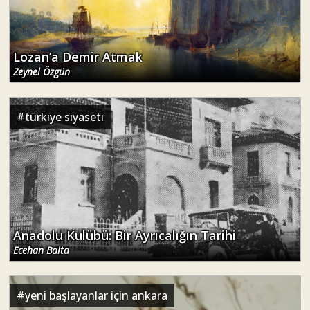
Lozan’a Demir Atmak
Zeynel Özgün
#
türkiye siyaseti
Anadolu Kulübü: Bir Ayrıcalığın Tarihi
Ecehan Balta
#
yeni başlayanlar için ankara