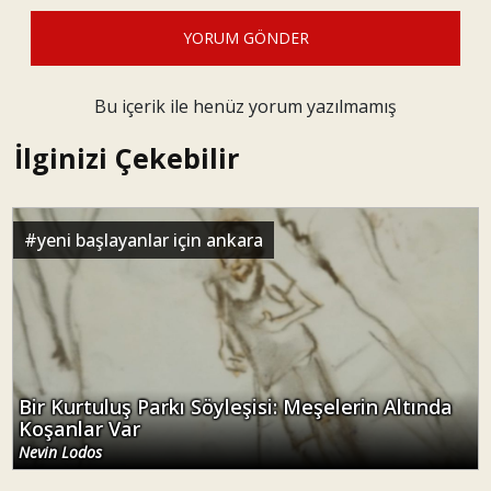
YORUM GÖNDER
Bu içerik ile henüz yorum yazılmamış
İlginizi Çekebilir
#
yeni başlayanlar için ankara
Bir Kurtuluş Parkı Söyleşisi: Meşelerin Altında
Koşanlar Var
Nevin Lodos