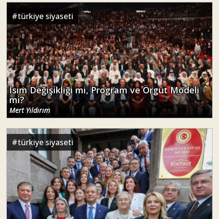
#
türkiye siyaseti
İsim Değişikliği mi, Program ve Örgüt Modeli
mi?
Mert Yıldırım
#
türkiye siyaseti