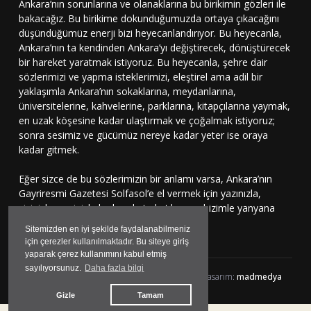
Ankara’nın sorunlarına ve olanaklarına bu birikimin gözleri ile
bakacağız. Bu birikime dokunduğumuzda ortaya çıkacağını
düşündüğümüz enerji bizi heyecanlandırıyor. Bu heyecanla,
Ankara’nın ta kendinden Ankara’yı değiştirecek, dönüştürecek
bir hareket yaratmak istiyoruz. Bu heyecanla, şehre dair
sözlerimizi ve yapma isteklerimizi, eleştirel ama adil bir
yaklaşımla Ankara’nın sokaklarına, meydanlarına,
üniversitelerine, kahvelerine, parklarına, kitapçılarına yaymak,
en uzak köşesine kadar ulaştırmak ve çoğalmak istiyoruz;
sonra sesimiz ve gücümüz nereye kadar yeter ise oraya
kadar gitmek.
Eğer sizce de bu sözlerimizin bir anlamı varsa, Ankara’nın
Gayriresmi Gazetesi Solfasol’e el vermek için yazınızla,
çizinizle, sesinizle bu harekete katılmaya, bizimle yanyana
durmaya davetlisiniz.
Sitemizden en iyi şekilde faydalanabilmeniz
için çerezler kullanılmaktadır. Bu siteye giriş
yaparak çerez kullanımını kabul etmiş
sayılıyorsunuz.
Daha fazla bilgi
Solfasol.tv © 2024 Her hakkı Saklıdır | yazılım&tasarım:
madmedya
Gizle
Tamam