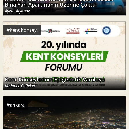
Bina Yan Apartmanın Üzerine Çöktü!
Aykut Alyanak
#
kent konseyi
Kent Konseylerinin Epigenetik Varoluşu
Mehmet C. Peker
#
ankara