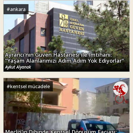
#
ankara
Ayrancı'nın Güven Hastanesi ile İmtihanı:
"Yaşam Alanlarımızı Adım Adım Yok Ediyorlar"
Aykut Alyanak
#
kentsel mücadele
Meclis’in Dibinde Kentsel Dönüşüm Faciası: