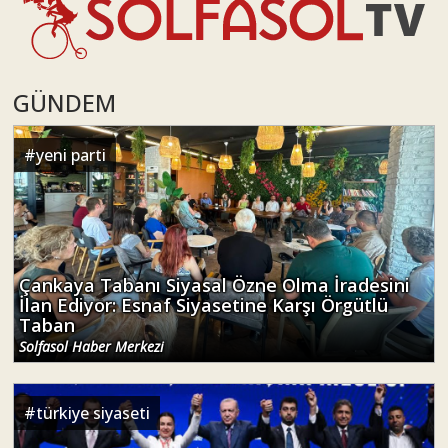
GÜNDEM
#
yeni parti
Çankaya Tabanı Siyasal Özne Olma İradesini
İlan Ediyor: Esnaf Siyasetine Karşı Örgütlü
Taban
Solfasol Haber Merkezi
#
türkiye siyaseti