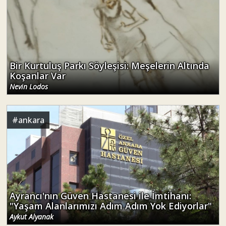
Bir Kurtuluş Parkı Söyleşisi: Meşelerin Altında
Koşanlar Var
Nevin Lodos
#
ankara
Ayrancı'nın Güven Hastanesi ile İmtihanı:
"Yaşam Alanlarımızı Adım Adım Yok Ediyorlar"
Aykut Alyanak