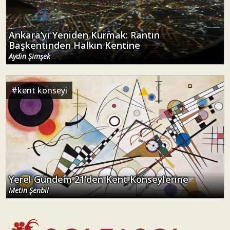
Ankara’yı Yeniden Kurmak: Rantın
Başkentinden Halkın Kentine
Aydın Şimşek
#
kent konseyi
Yerel Gündem 21’den Kent Konseylerine
Metin Şenbil