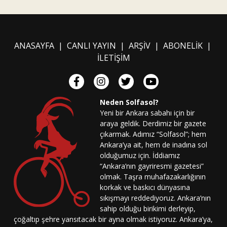
ANASAYFA
|
CANLI YAYIN
|
ARŞİV
|
ABONELİK
|
İLETİŞİM
Neden Solfasol?
Yeni bir Ankara sabahı için bir
araya geldik. Derdimiz bir gazete
çıkarmak. Adımız “Solfasol”; hem
Ankara’ya ait, hem de inadına sol
olduğumuz için. İddiamız
“Ankara’nın gayriresmi gazetesi”
olmak. Taşra muhafazakarlığının
korkak ve baskıcı dünyasına
sıkışmayı reddediyoruz. Ankara’nın
sahip olduğu birikimi derleyip,
çoğaltıp şehre yansıtacak bir ayna olmak istiyoruz. Ankara’ya,