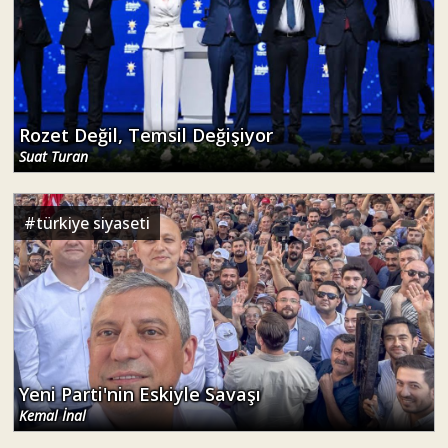
Rozet Değil, Temsil Değişiyor
Suat Turan
#
türkiye siyaseti
Yeni Parti'nin Eskiyle Savaşı
Kemal İnal