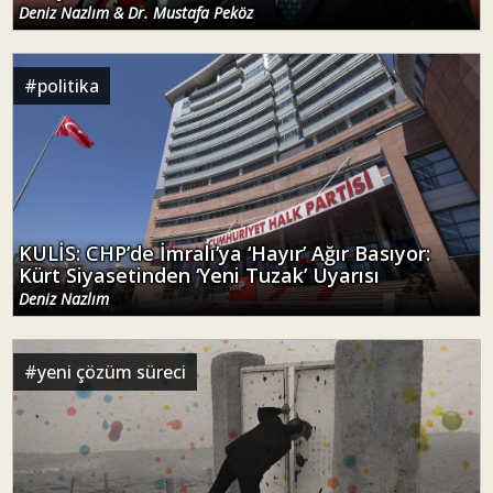
Deniz Nazlım & Dr. Mustafa Peköz
#
politika
KULİS: CHP’de İmralı’ya ‘Hayır’ Ağır Basıyor:
Kürt Siyasetinden ‘Yeni Tuzak’ Uyarısı
Deniz Nazlım
#
yeni çözüm süreci