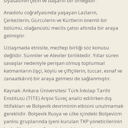
siyasasının çetin ve başarılı bir örneğidir.
Anadolu coğrafyasında yaşayan Lazların,
Çerkezlerin, Gürcülerin ve Kürtlerin önemli bir
bölümü, olağanüstü meclis çatısı altında bir araya
gelmiştir.
Uzlaşmada etnisite, mezhep birliği söz konusu
değildir. Sünniler ve Aleviler birliktedir. Yıllar süren
savaşlar nedeniyle perişan olmuş toplumsal
katmanların (işçi, köylü ve çiftçilerin, tüccar, esnaf ve
zanaatkârın) bir araya gelmesi de sağlanmıştır.
Kaynak: Ankara Üniversitesi Türk İnkılap Tarihi
Enstitüsü (TİTE) Arşivi Süreç analiz edilirken dış
ittifakları ve Bolşevik devriminin etkisini unutmamak
gereklidir. Bolşevik Rusya ve ülke içindeki Bolşevizm
yanlısı gruplarında (yeni kurulan TKP yöneticilerinin