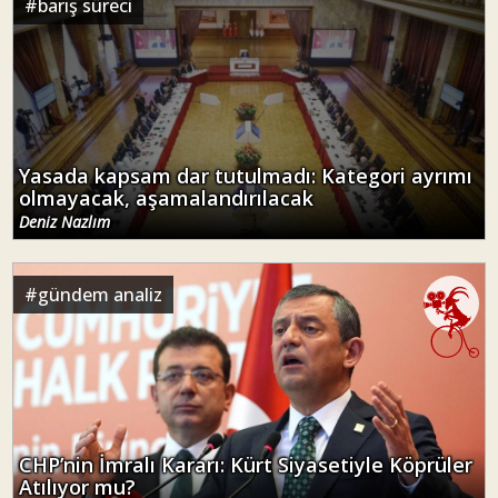
#
barış süreci
Yasada kapsam dar tutulmadı: Kategori ayrımı
olmayacak, aşamalandırılacak
Deniz Nazlım
#
gündem analiz
CHP’nin İmralı Kararı: Kürt Siyasetiyle Köprüler
Atılıyor mu?