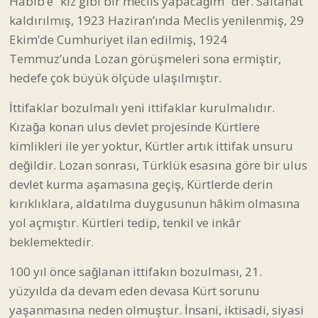
Habib’e “kız gibi bir meclis yapacağım” der. Saltanat
kaldırılmış, 1923 Haziran’ında Meclis yenilenmiş, 29
Ekim’de Cumhuriyet ilan edilmiş, 1924
Temmuz’unda Lozan görüşmeleri sona ermiştir,
hedefe çok büyük ölçüde ulaşılmıştır.
İttifaklar bozulmalı yeni ittifaklar kurulmalıdır.
Kızağa konan ulus devlet projesinde Kürtlere
kimlikleri ile yer yoktur, Kürtler artık ittifak unsuru
değildir. Lozan sonrası, Türklük esasına göre bir ulus
devlet kurma aşamasına geçiş, Kürtlerde derin
kırıklıklara, aldatılma duygusunun hâkim olmasına
yol açmıştır. Kürtleri tedip, tenkil ve inkâr
beklemektedir.
100 yıl önce sağlanan ittifakın bozulması, 21.
yüzyılda da devam eden devasa Kürt sorunu
yaşanmasına neden olmuştur. İnsani, iktisadi, siyasi