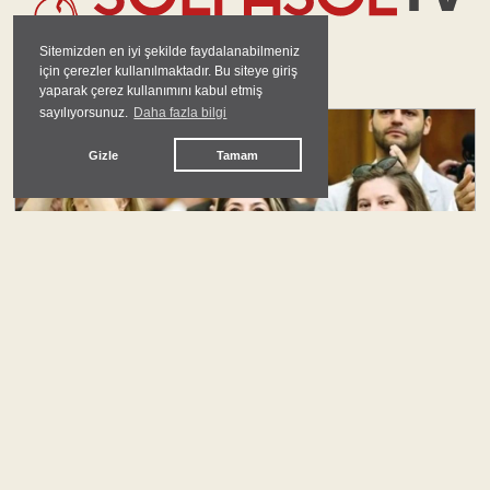
Sitemizden en iyi şekilde faydalanabilmeniz
için çerezler kullanılmaktadır. Bu siteye giriş
GÜNDEM
yaparak çerez kullanımını kabul etmiş
sayılıyorsunuz.
Daha fazla bilgi
#
yeni parti
Gizle
Tamam
Keyfiyete Karşı Kurumsal Güvence Ama Nasıl?
Ali Onat Çetin
#
uluslararası ilişkiler