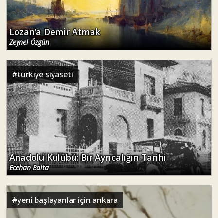
Lozan’a Demir Atmak
Zeynel Özgün
#
türkiye siyaseti
Anadolu Kulübü: Bir Ayrıcalığın Tarihi
Ecehan Balta
#
yeni başlayanlar için ankara