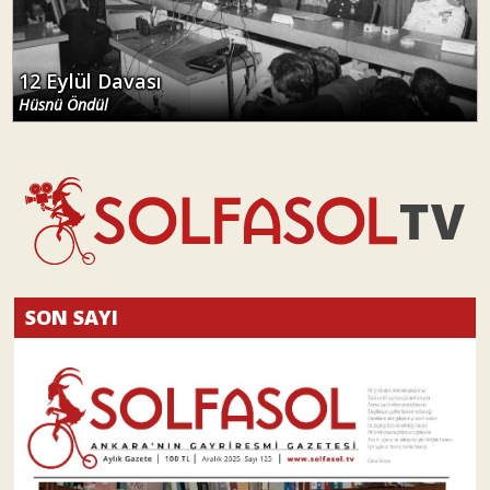
12 Eylül Davası
Hüsnü Öndül
SON SAYI