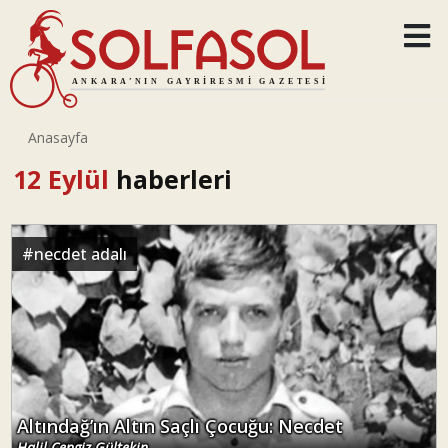
Anasayfa
12 Eylül
haberleri
#
necdet adalı
Altındağ’ın Altın Saçlı Çocuğu: Necdet
Halil Cengiz Gültekin