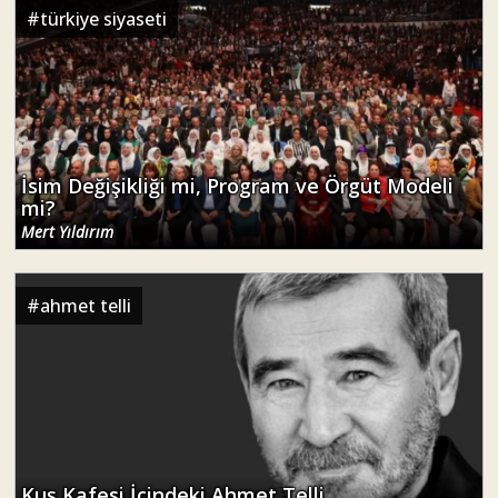
#
türkiye siyaseti
İsim Değişikliği mi, Program ve Örgüt Modeli
mi?
Mert Yıldırım
#
ahmet telli
Kuş Kafesi İçindeki Ahmet Telli