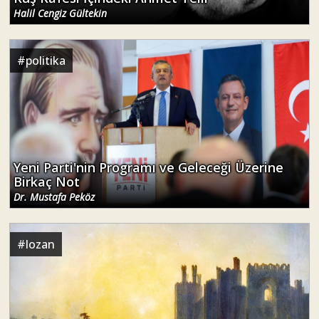
Halil Cengiz Gültekin
#
politika
Yeni Parti'nin Programı ve Geleceği Üzerine
Birkaç Not
Dr. Mustafa Peköz
#
lozan