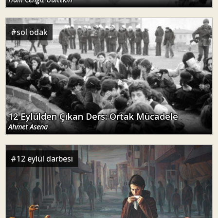
#
sol odak
12 Eylülden Çıkan Ders: Ortak Mücadele
Ahmet Asena
#
12 eylül darbesi