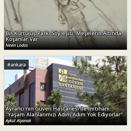
Bir Kurtuluş Parkı Söyleşisi: Meşelerin Altında
Koşanlar Var
Nevin Lodos
#
ankara
Ayrancı'nın Güven Hastanesi ile İmtihanı:
"Yaşam Alanlarımızı Adım Adım Yok Ediyorlar"
Aykut Alyanak