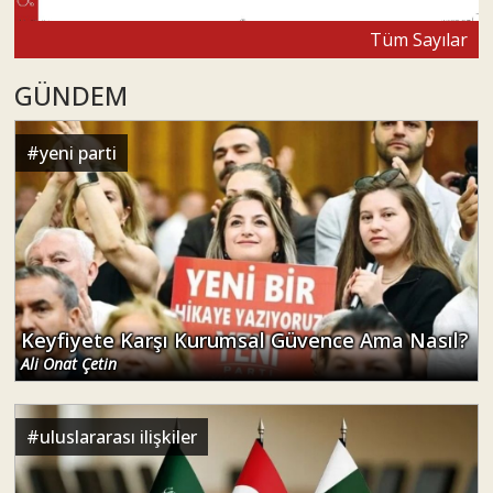
Tüm Sayılar
GÜNDEM
#
yeni parti
Keyfiyete Karşı Kurumsal Güvence Ama Nasıl?
Ali Onat Çetin
#
uluslararası ilişkiler