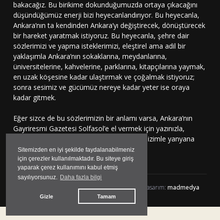
bakacağız. Bu birikime dokunduğumuzda ortaya çıkacağını
düşündüğümüz enerji bizi heyecanlandırıyor. Bu heyecanla,
Ankara’nın ta kendinden Ankara’yı değiştirecek, dönüştürecek
bir hareket yaratmak istiyoruz. Bu heyecanla, şehre dair
sözlerimizi ve yapma isteklerimizi, eleştirel ama adil bir
yaklaşımla Ankara’nın sokaklarına, meydanlarına,
üniversitelerine, kahvelerine, parklarına, kitapçılarına yaymak,
en uzak köşesine kadar ulaştırmak ve çoğalmak istiyoruz;
sonra sesimiz ve gücümüz nereye kadar yeter ise oraya
kadar gitmek.
Eğer sizce de bu sözlerimizin bir anlamı varsa, Ankara’nın
Gayriresmi Gazetesi Solfasol’e el vermek için yazınızla,
çizinizle, sesinizle bu harekete katılmaya, bizimle yanyana
durmaya davetlisiniz.
Sitemizden en iyi şekilde faydalanabilmeniz
için çerezler kullanılmaktadır. Bu siteye giriş
yaparak çerez kullanımını kabul etmiş
sayılıyorsunuz.
Daha fazla bilgi
Solfasol.tv © 2024 Her hakkı Saklıdır | yazılım&tasarım:
madmedya
Gizle
Tamam