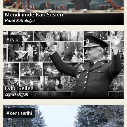
Mendilimde Kan Sesleri
Hazal Battaloğlu
#
eylül
Eylül Belleği
Zeynel Özgün
#
kent tarihi