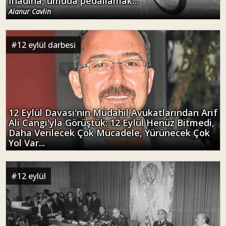
İnadına, umuda pedallamak...
Alanur Cavlin
#
12 eylül darbesi
12 Eylül Davası'nın Müdahil Avukatlarından Arif
Ali Cangı'yla Görüştük: 12 Eylül Henüz Bitmedi,
Daha Verilecek Çok Mücadele, Yürünecek Çok
Yol Var...
#
12 eylül