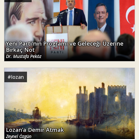
Yeni Parti'nin Programı ve Geleceği Üzerine
Birkaç Not
Dr. Mustafa Peköz
#
lozan
Lozan’a Demir Atmak
Zeynel Özgün