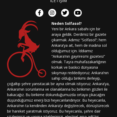
İLETİŞİM
Neden Solfasol?
Yeni bir Ankara sabahı için bir
araya geldik. Derdimiz bir gazete
çıkarmak. Adımız “Solfasol”; hem
Ankara’ya ait, hem de inadına sol
olduğumuz için. İddiamız
“Ankara’nın gayriresmi gazetesi”
olmak. Taşra muhafazakarlığının
korkak ve baskıcı dünyasına
sıkışmayı reddediyoruz. Ankara’nın
sahip olduğu birikimi derleyip,
çoğaltıp şehre yansıtacak bir ayna olmak istiyoruz. Ankara’ya,
Ankara’nın sorunlarına ve olanaklarına bu birikimin gözleri ile
bakacağız. Bu birikime dokunduğumuzda ortaya çıkacağını
düşündüğümüz enerji bizi heyecanlandırıyor. Bu heyecanla,
Ankara’nın ta kendinden Ankara’yı değiştirecek, dönüştürecek
bir hareket yaratmak istiyoruz. Bu heyecanla, şehre dair
sözlerimizi ve yapma isteklerimizi, eleştirel ama adil bir