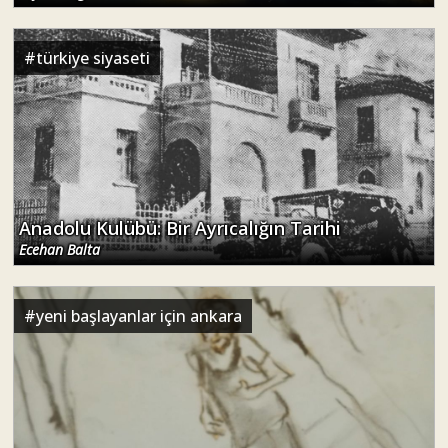
#
türkiye siyaseti
Anadolu Kulübü: Bir Ayrıcalığın Tarihi
Ecehan Balta
#
yeni başlayanlar için ankara