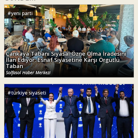
#
yeni parti
Çankaya Tabanı Siyasal Özne Olma İradesini
İlan Ediyor: Esnaf Siyasetine Karşı Örgütlü
Taban
Solfasol Haber Merkezi
#
türkiye siyaseti