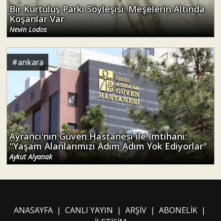
Bir Kurtuluş Parkı Söyleşisi: Meşelerin Altında
Koşanlar Var
Nevin Lodos
#
ankara
Ayrancı'nın Güven Hastanesi ile İmtihanı:
"Yaşam Alanlarımızı Adım Adım Yok Ediyorlar"
Aykut Alyanak
ANASAYFA
|
CANLI YAYIN
|
ARŞİV
|
ABONELİK
|