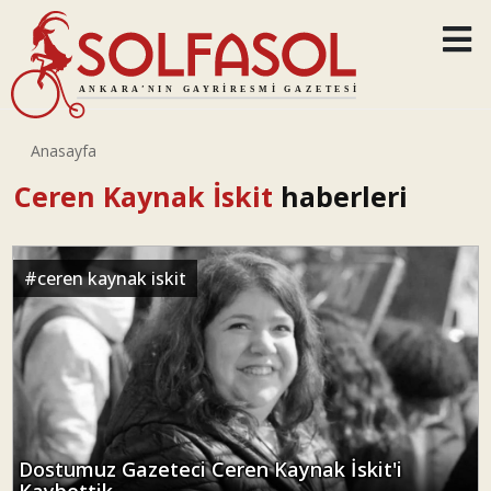
Anasayfa
Ceren Kaynak İskit
haberleri
#
ceren kaynak iskit
Dostumuz Gazeteci Ceren Kaynak İskit'i