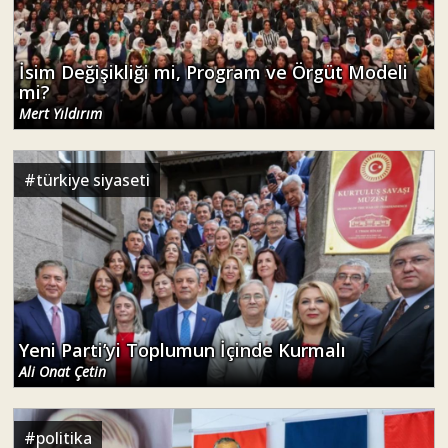
İsim Değişikliği mi, Program ve Örgüt Modeli
mi?
Mert Yıldırım
#
türkiye siyaseti
Yeni Parti’yi Toplumun İçinde Kurmalı
Ali Onat Çetin
#
politika