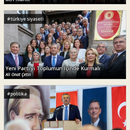
#
türkiye siyaseti
Yeni Parti’yi Toplumun İçinde Kurmalı
Ali Onat Çetin
#
politika