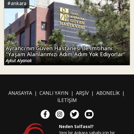
#
ankara
Ayrancı'nın Güven Hastanesi ile İmtihanı:
"Yaşam Alanlarımızı Adım Adım Yok Ediyorlar"
Aykut Alyanak
ANASAYFA
|
CANLI YAYIN
|
ARŞİV
|
ABONELİK
|
İLETİŞİM
Neden Solfasol?
Yeni bir Ankara sabahı için bir