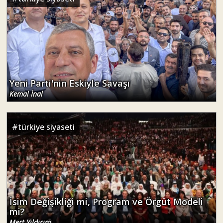
Yeni Parti'nin Eskiyle Savaşı
Kemal İnal
#
türkiye siyaseti
İsim Değişikliği mi, Program ve Örgüt Modeli
mi?
Mert Yıldırım