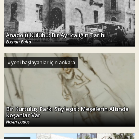
Anadolu Kulübü: Bir Ayrıcalığın Tarihi
Ecehan Balta
#
yeni başlayanlar için ankara
Bir Kurtuluş Parkı Söyleşisi: Meşelerin Altında
Koşanlar Var
Nevin Lodos