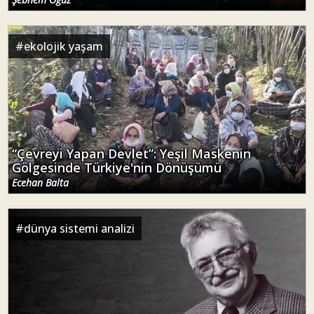
#
ekolojik yaşam
“Çevreyi Yapan Devlet”: Yeşil Maskenin
Gölgesinde Türkiye'nin Dönüşümü
Ecehan Balta
#
dünya sistemi analizi