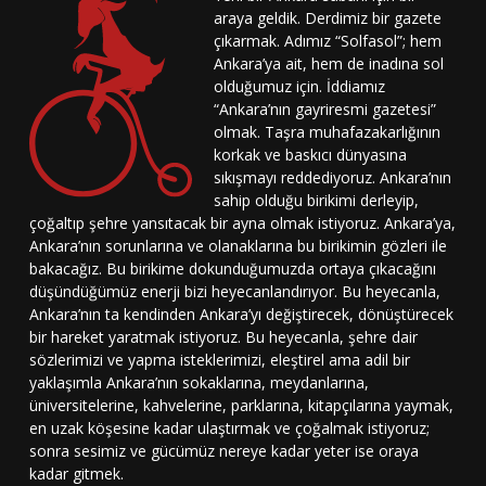
araya geldik. Derdimiz bir gazete
çıkarmak. Adımız “Solfasol”; hem
Ankara’ya ait, hem de inadına sol
olduğumuz için. İddiamız
“Ankara’nın gayriresmi gazetesi”
olmak. Taşra muhafazakarlığının
korkak ve baskıcı dünyasına
sıkışmayı reddediyoruz. Ankara’nın
sahip olduğu birikimi derleyip,
çoğaltıp şehre yansıtacak bir ayna olmak istiyoruz. Ankara’ya,
Ankara’nın sorunlarına ve olanaklarına bu birikimin gözleri ile
bakacağız. Bu birikime dokunduğumuzda ortaya çıkacağını
düşündüğümüz enerji bizi heyecanlandırıyor. Bu heyecanla,
Ankara’nın ta kendinden Ankara’yı değiştirecek, dönüştürecek
bir hareket yaratmak istiyoruz. Bu heyecanla, şehre dair
sözlerimizi ve yapma isteklerimizi, eleştirel ama adil bir
yaklaşımla Ankara’nın sokaklarına, meydanlarına,
üniversitelerine, kahvelerine, parklarına, kitapçılarına yaymak,
en uzak köşesine kadar ulaştırmak ve çoğalmak istiyoruz;
sonra sesimiz ve gücümüz nereye kadar yeter ise oraya
kadar gitmek.