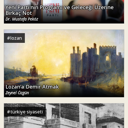
Yeni Parti'nin Programı ve Geleceği Üzerine
Birkaç Not
Dr. Mustafa Peköz
#
lozan
Lozan’a Demir Atmak
Zeynel Özgün
#
türkiye siyaseti