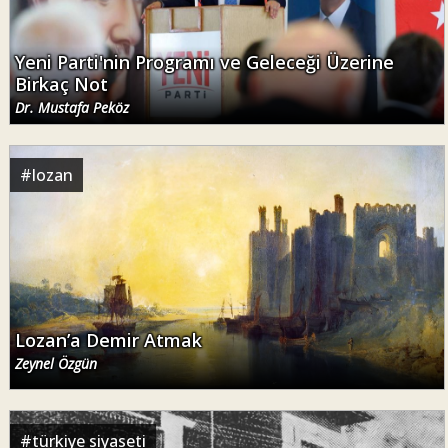
Yeni Parti'nin Programı ve Geleceği Üzerine
Birkaç Not
Dr. Mustafa Peköz
#
lozan
Lozan’a Demir Atmak
Zeynel Özgün
#
türkiye siyaseti