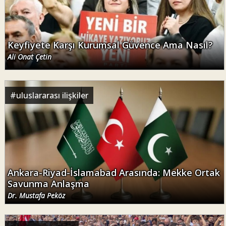
Keyfiyete Karşı Kurumsal Güvence Ama Nasıl?
Ali Onat Çetin
#
uluslararası ilişkiler
Ankara-Riyad-İslamabad Arasında: Mekke Ortak
Savunma Anlaşma
Dr. Mustafa Peköz