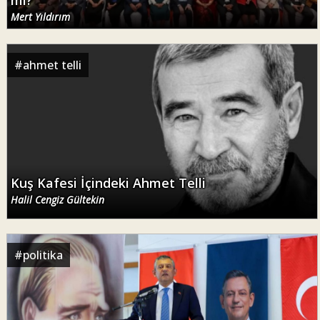
Mert Yıldırım
#
ahmet telli
Kuş Kafesi İçindeki Ahmet Telli
Halil Cengiz Gültekin
#
politika