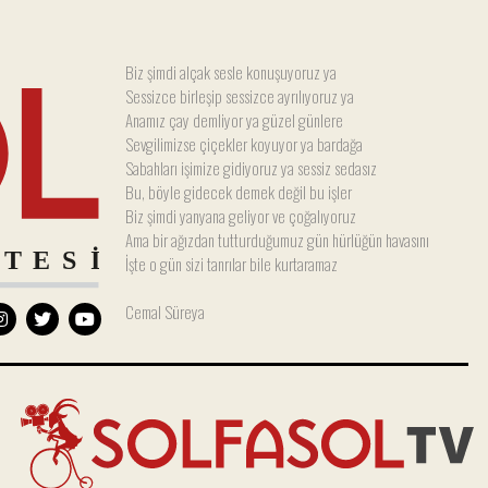
Biz şimdi alçak sesle konuşuyoruz ya
Sessizce birleşip sessizce ayrılıyoruz ya
Anamız çay demliyor ya güzel günlere
Sevgilimizse çiçekler koyuyor ya bardağa
Sabahları işimize gidiyoruz ya sessiz sedasız
Bu, böyle gidecek demek değil bu işler
Biz şimdi yanyana geliyor ve çoğalıyoruz
Ama bir ağızdan tutturduğumuz gün hürlüğün havasını
İşte o gün sizi tanrılar bile kurtaramaz
Cemal Süreya