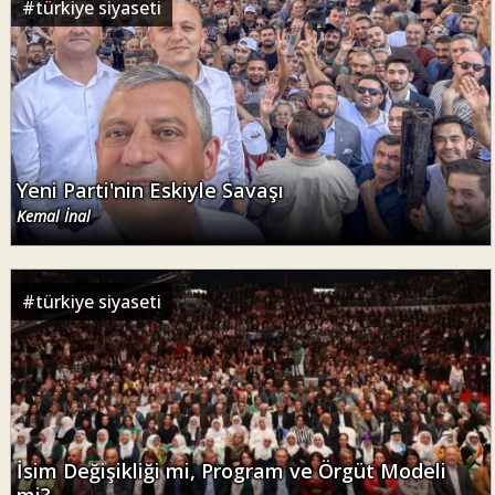
#
türkiye siyaseti
Yeni Parti'nin Eskiyle Savaşı
Kemal İnal
#
türkiye siyaseti
İsim Değişikliği mi, Program ve Örgüt Modeli
mi?