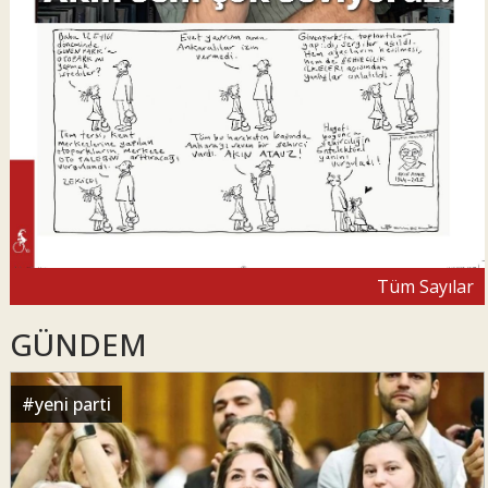
Tüm Sayılar
GÜNDEM
#
yeni parti