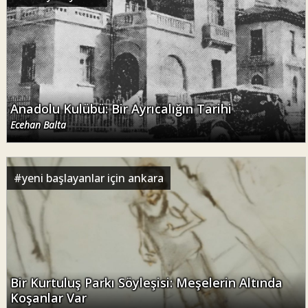
Anadolu Kulübü: Bir Ayrıcalığın Tarihi
Ecehan Balta
#
yeni başlayanlar için ankara
Bir Kurtuluş Parkı Söyleşisi: Meşelerin Altında
Koşanlar Var