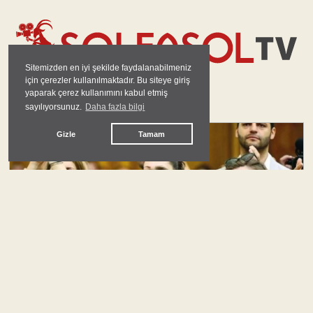
Sitemizden en iyi şekilde faydalanabilmeniz
için çerezler kullanılmaktadır. Bu siteye giriş
yaparak çerez kullanımını kabul etmiş
GÜNDEM
sayılıyorsunuz.
Daha fazla bilgi
Gizle
Tamam
#
yeni parti
Keyfiyete Karşı Kurumsal Güvence Ama Nasıl?
Ali Onat Çetin