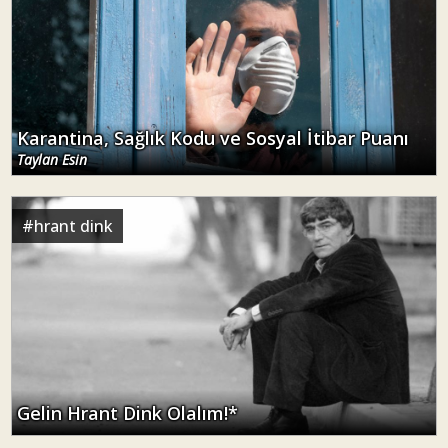
Karantina, Sağlık Kodu ve Sosyal İtibar Puanı
Taylan Esin
#
hrant dink
Gelin Hrant Dink Olalım!*