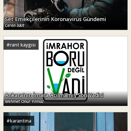
Set Emekçilerinin Koronavirüs Gündemi
Ceren İskit
#
rant kaygısı
Ankara’nın İmara Açılmamış Son Vadisi
Mehmet Onur Yılmaz
#
karantina