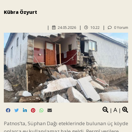
Kübra Özyurt
24.05.2026
10.22
0 Yorum
A
|
|
Patnos’ta, Süphan Dağı eteklerinde bulunan üç köyde
onlarca ev kullanılamaz hale geldi. Resmî verilere