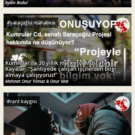
Aydın Bodur
#
saraçoğlu mahallesi
Kumrular’da 30 yıllık marketçi Mustafa
Kayalar: “Şantiyede çalışan işçilerden bilgi
almaya çalışıyoruz!”
Mehmet Onur Yılmaz & Onur Mat
#
rant kaygısı