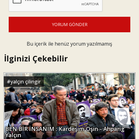
YORUM GÖNDER
Bu içerik ile henüz yorum yazılmamış
İlginizi Çekebilir
#
yalçın çilingir
BEN BİR İNSANIM : Kardeşim Oşin - Ahparig
Yalçın