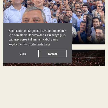
Sitemizden en iyi şekilde faydalanabilmeniz
Yeni Parti'nin Eskiyle Savaşı
için çerezler kullanılmaktadır. Bu siteye giriş
yaparak çerez kullanımını kabul etmiş
Kemal İnal
sayılıyorsunuz.
Daha fazla bilgi
Gizle
Tamam
#
türkiye siyaseti
İsim Değişikliği mi, Program ve Örgüt Modeli
mi?
Mert Yıldırım