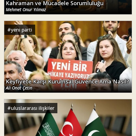
Kahraman ve Mücadele Sorumluluğu
Mehmet Onur Yılmaz
#
yeni parti
Keyfiyete Karşı Kurumsal Güvence Ama Nasıl?
Ali Onat Çetin
#
uluslararası ilişkiler