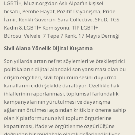
LGBTİ+,
Muzır.org’dan Aslı Alpar’ın kişisel
hesabı,
Pembe Hayat,
Pozitif Dayanışma,
Pride
İzmir,
Renkli Güvercin,
Sara Collective,
SPoD,
TGS
Kadın & LGBTİ+ Komisyonu,
TİP LGBTİ+
Bürosu,
Velvele,
7 Tepe 7 Renk,
17 Mayıs Derneği
Sivil Alana Yönelik Dijital Kuşatma
Son yıllarda artan nefret söylemleri ve ötekileştirici
politikaların dijital alandaki son yansıması olan bu
erişim engelleri, sivil toplumun sesini duyurma
kanallarını ciddi şekilde daraltıyor. Özellikle hak
ihlallerinin raporlanması, toplumsal farkındalık
kampanyalarının yürütülmesi ve dayanışma
ağlarının örülmesi açısından kritik bir öneme sahip
olan X platformunun sivil toplum örgütlerine
kapatılması, ifade ve örgütlenme özgürlüğüne
doğrudan bir müdahale olarak değerlendiriliyor.