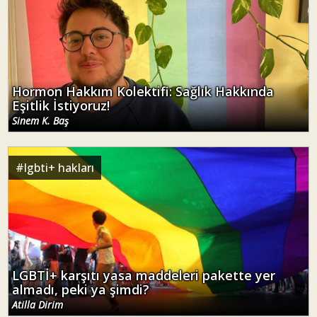
Hormon Hakkım Kolektifi: Sağlık Hakkında
Eşitlik İstiyoruz!
Sinem K. Baş
#
lgbti+ hakları
LGBTİ+ karşıtı yasa maddeleri pakette yer
almadı, peki ya şimdi?
Atilla Dirim