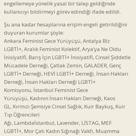
engellemeye yönelik yasal bir talep geldiğinde
kullanıcıyı bildirmeyi görev edindiği ifade edildi.
Şu ana kadar hesaplarına erişim engeli getirildiğini
duyuran kurumlar şöyle:
Ankara Feminist Gece Yürüyüşü,
Antalya Biz
LGBTİ+,
Aralık Feminist Kolektif,
Arya’ya Ne Oldu
İnisiyatifi,
Barış İçin LGBTİ+ İnisiyatifi,
Cinsel Şiddetle
Mücadele Derneği,
Çatlak Zemin,
GALADER,
Genç
LGBTİ+ Derneği,
HEVİ LGBTİ+ Derneği,
İnsan Hakları
Derneği, İ
nsan Hakları Derneği LGBTİ+
Komisyonu,
İstanbul Feminist Gece
Yürüyüşü,
Kadının İnsan Hakları Derneği,
Kaos
GL,
Kırmızı Şemsiye Cinsel Sağlık,
Kuir Baykuş,
Kuir
Tıp Öğrencileri
Ağı,
Lambdaİstanbul,
Lavender,
LİSTAG,
MEF
LGBTİ+,
Mor Çatı Kadın Sığınağı Vakfı,
Muamma