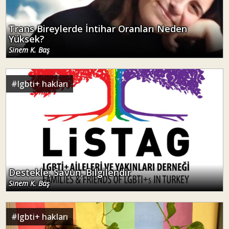
Trans Bireylerde İntihar Oranları Neden
Yüksek?
Sinem K. Baş
#
lgbti+ hakları
Destekle, Savun, Bilgilendir
Sinem K. Baş
#
lgbti+ hakları