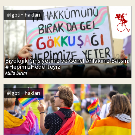
#
lgbti+ hakları
Biyolojik Cinsiyetiniz ve Genel Ahlakınız Batsın:
#HepimizHedefteyiz
Atilla Dirim
#
lgbti+ hakları