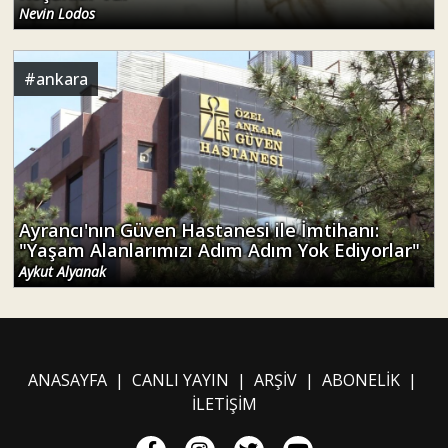
#
ankara
Ayrancı'nın Güven Hastanesi ile İmtihanı:
"Yaşam Alanlarımızı Adım Adım Yok Ediyorlar"
Aykut Alyanak
ANASAYFA
|
CANLI YAYIN
|
ARŞİV
|
ABONELİK
|
İLETİŞİM