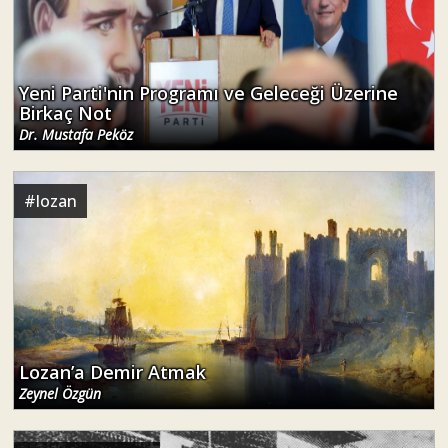
Yeni Parti'nin Programı ve Geleceği Üzerine
Birkaç Not
Dr. Mustafa Peköz
#
lozan
Lozan’a Demir Atmak
Zeynel Özgün
#
türkiye siyaseti