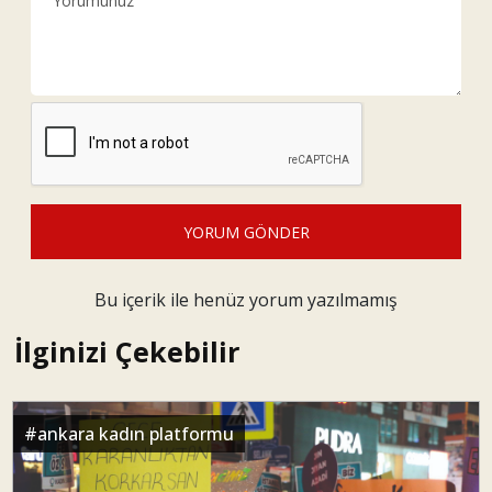
YORUM GÖNDER
Bu içerik ile henüz yorum yazılmamış
İlginizi Çekebilir
#
ankara kadın platformu