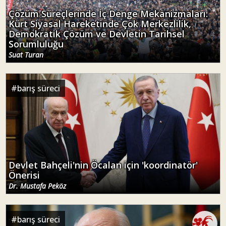
Çözüm Süreçlerinde İç Denge Mekanizmaları:
Kürt Siyasal Hareketinde Çok Merkezlilik,
Demokratik Çözüm ve Devletin Tarihsel
Sorumluluğu
Suat Turan
#
barış süreci
Devlet Bahçeli'nin Öcalan için 'koordinatör'
Önerisi
Dr. Mustafa Peköz
#
barış süreci